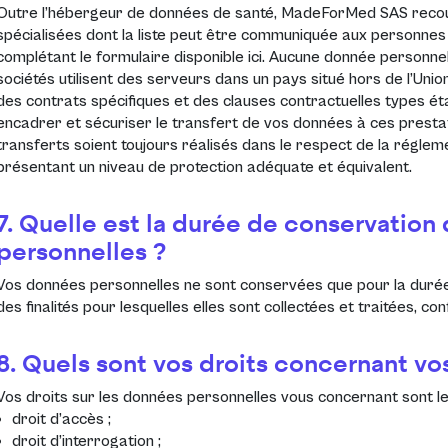
Outre l’hébergeur de données de santé, MadeForMed SAS recour
spécialisées dont la liste peut être communiquée aux personn
complétant le formulaire disponible
ici
. Aucune donnée personnel
sociétés utilisent des serveurs dans un pays situé hors de l’Uni
des contrats spécifiques et des clauses contractuelles types é
encadrer et sécuriser le transfert de vos données à ces prest
transferts soient toujours réalisés dans le respect de la régle
présentant un niveau de protection adéquate et équivalent.
7. Quelle est la durée de conservation
personnelles ?
Vos données personnelles ne sont conservées que pour la durée
des finalités pour lesquelles elles sont collectées et traitées, 
8. Quels sont vos droits concernant v
Vos droits sur les données personnelles vous concernant sont le
droit d’accès ;
droit d’interrogation ;