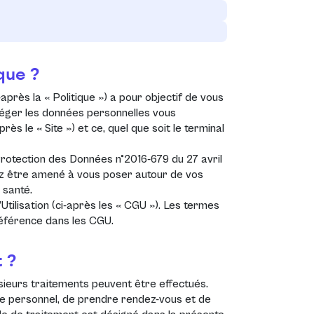
ique ?
-après la «
Politique
») a pour objectif de vous
éger les données personnelles vous
après le «
Site
») et ce, quel que soit le terminal
otection des Données n°2016-679 du 27 avril
z être amené à vous poser autour de vos
 santé.
Utilisation (ci-après les «
CGU
»). Les termes
 référence dans les
CGU
.
 ?
lusieurs traitements peuvent être effectués.
e personnel, de prendre rendez-vous et de