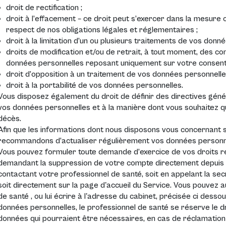
droit de rectification ;
droit à l’effacement – ce droit peut s’exercer dans la mesure où
respect de nos obligations légales et réglementaires ;
droit à la limitation d’un ou plusieurs traitements de vos donn
droits de modification et/ou de retrait, à tout moment, des 
données personnelles reposant uniquement sur votre consen
droit d’opposition à un traitement de vos données personnelle
droit à la portabilité de vos données personnelles.
Vous disposez également du droit de définir des directives génér
vos données personnelles et à la manière dont vous souhaitez q
décès.
Afin que les informations dont nous disposons vous concernant s
recommandons d’actualiser régulièrement vos données personn
Vous pouvez formuler toute demande d’exercice de vos droits re
demandant la suppression de votre compte directement depuis l
contactant votre professionnel de santé, soit en appelant la secr
soit directement sur la page d'accueil du Service. Vous pouvez 
de santé , ou lui écrire à l'adresse du cabinet, précisée ci des
données personnelles, le professionnel de santé se réserve le d
données qui pourraient être nécessaires, en cas de réclamation o