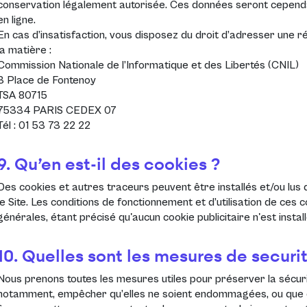
conservation légalement autorisée. Ces données seront cependa
en ligne.
En cas d’insatisfaction, vous disposez du droit d’adresser une 
la matière :
Commission Nationale de l’Informatique et des Libertés (CNIL)
3 Place de Fontenoy
TSA 80715
75334 PARIS CEDEX 07
Tél : 01 53 73 22 22
9. Qu’en est-il des cookies ?
Des cookies et autres traceurs peuvent être installés et/ou lus 
le Site. Les conditions de fonctionnement et d’utilisation de ces
générales
, étant précisé qu'aucun cookie publicitaire n'est install
10. Quelles sont les mesures de securi
Nous prenons toutes les mesures utiles pour préserver la sécurit
notamment, empêcher qu’elles ne soient endommagées, ou que de