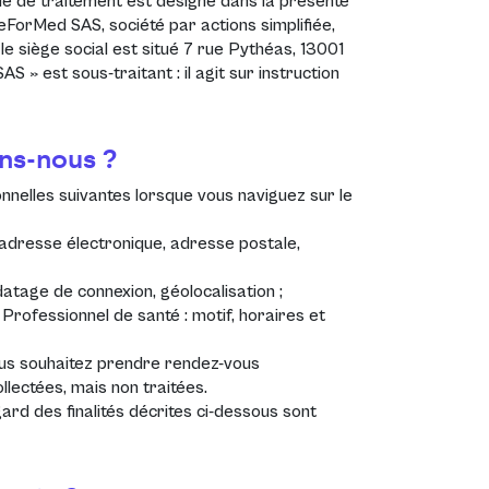
ble de traitement est désigné dans la présente
eForMed SAS, société par actions simplifiée,
 siège social est situé 7 rue Pythéas, 13001
» est sous-traitant : il agit sur instruction
ns-nous ?
nelles suivantes lorsque vous naviguez sur le
, adresse électronique, adresse postale,
datage de connexion, géolocalisation ;
Professionnel de santé : motif, horaires et
us souhaitez prendre rendez-vous
llectées, mais non traitées.
rd des finalités décrites ci-dessous sont