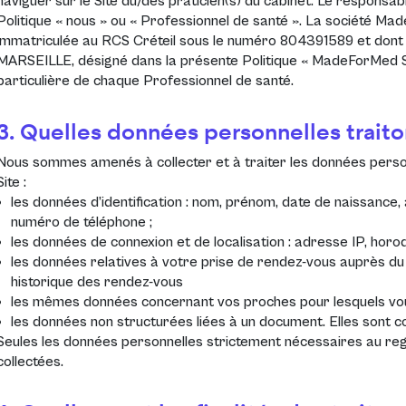
naviguer sur le Site du/des praticien(s) du cabinet. Le responsa
Politique « nous » ou « Professionnel de santé ». La société Mad
immatriculée au RCS Créteil sous le numéro 804391589 et dont le
MARSEILLE, désigné dans la présente Politique « MadeForMed SAS 
particulière de chaque Professionnel de santé.
3. Quelles données personnelles traito
Nous sommes amenés à collecter et à traiter les données person
Site :
les données d’identification : nom, prénom, date de naissance
numéro de téléphone ;
les données de connexion et de localisation : adresse IP, horo
les données relatives à votre prise de rendez-vous auprès du 
historique des rendez-vous
les mêmes données concernant vos proches pour lesquels vo
les données non structurées liées à un document. Elles sont co
Seules les données personnelles strictement nécessaires au rega
collectées.